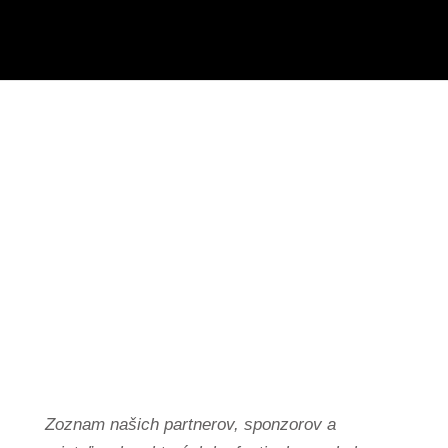
PODPORUJÚ NÁS
Partneri a sponzori festivalu
Zoznam našich partnerov, sponzorov a
priateľov, bez ktorých by festival
nemohol každý rok existovať. Pokiaľ by